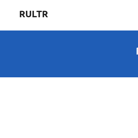
Skip
RULTR
to
content