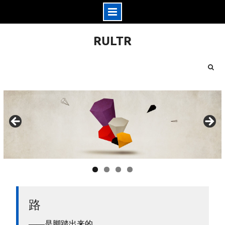
Skip
RULTR
to
content
路
——是脚踏出来的