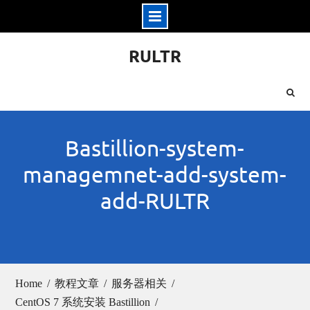
Skip
RULTR
to
content
Bastillion-system-
managemnet-add-system-
add-RULTR
Home
教程文章
服务器相关
CentOS 7 系统安装 Bastillion