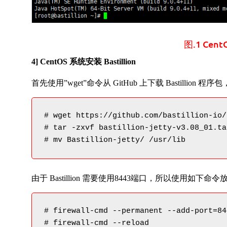
图.1 Cent
4] CentOS 系统安装 Bastillion
首先使用”wget”命令从 GitHub 上下载 Bastill
# wget https://github.com/bastillion-io/
# tar -zxvf bastillion-jetty-v3.08_01.tar
# mv Bastillion-jetty/ /usr/lib
由于 Bastillion 需要使用8443端口，所以使用如下命令
# firewall-cmd --permanent --add-port=84
# firewall-cmd --reload