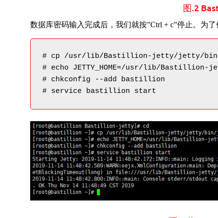
图.2 Ba
数据库密码输入完成后，我们就按”Ctrl + c”停止。为了使
# cp /usr/lib/Bastillion-jetty/jetty/bin
# echo JETTY_HOME=/usr/lib/Bastillion-je
# chkconfig --add bastillion

# service bastillion start