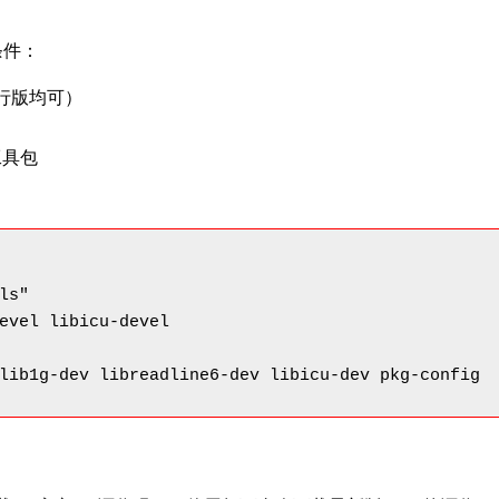
条件：
发行版均可）
工具包
s"

evel libicu-devel

lib1g-dev libreadline6-dev libicu-dev pkg-config