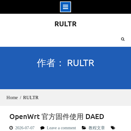
Skip
RULTR
to
content
作者： RULTR
Home
RULTR
OpenWrt 官方固件使用 DAED
2026-07-07
Leave a comment
教程文章