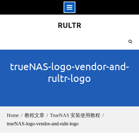
Skip
RULTR
to
content
trueNAS-logo-vendor-and-
rultr-logo
Home
教程文章
TrueNAS 安装使用教程
trueNAS-logo-vendor-and-rultr-logo