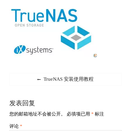
文
Previous
TrueNAS 安装使用教程
章
post:
导
发表回复
航
您的邮箱地址不会被公开。
必填项已用
*
标注
评论
*