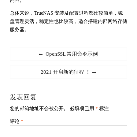
内容。
总体来说，TrueNAS 安装及配置过程都比较简单，磁
盘管理灵活，稳定性也比较高，适合搭建内部网络存储
服务器。
文
Previous
OpenSSL 常用命令示例
章
post:
导
Next
2021 开启新的征程 ！
航
post:
发表回复
您的邮箱地址不会被公开。
必填项已用
*
标注
评论
*