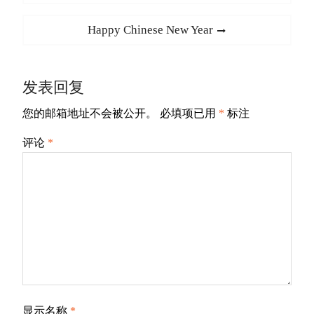
章
post:
导
Next
Happy Chinese New Year
航
post:
发表回复
您的邮箱地址不会被公开。
必填项已用
*
标注
评论
*
显示名称
*