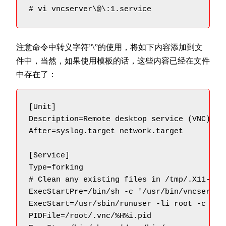
# vi vncserver\@\:1.service
注意命令中转义字符”\”的使用，将如下内容添加到文
件中，当然，如果使用模板的话，这些内容已经在文件
中存在了：
[Unit]

Description=Remote desktop service (VNC)

After=syslog.target network.target

[Service]

Type=forking

# Clean any existing files in /tmp/.X11-unix
ExecStartPre=/bin/sh -c '/usr/bin/vncserver 
ExecStart=/usr/sbin/runuser -li root -c "/us
PIDFile=/root/.vnc/%H%i.pid
