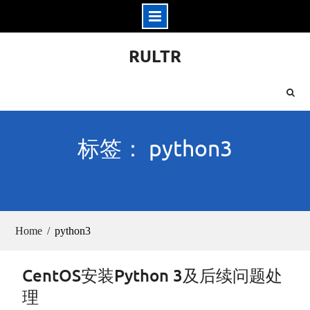
Skip
RULTR
to
content
标签： python3
Home
python3
CentOS安装Python 3及后续问题处
理