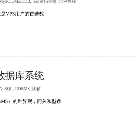
MySQL/MariaDB
,
root密码重置
,
示例教程
来是VPS用户的首选数
L数据库系统
NoSQL
,
RDBMS
,
比较
BMS）的世界观，同关系型数