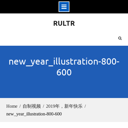
Skip
RULTR
to
content
new_year_illustration-800-
600
Home
自制视频
2019年，新年快乐
new_year_illustration-800-600