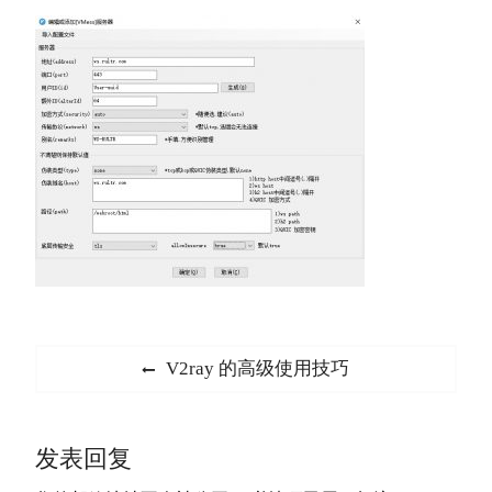
文
Previous
V2ray 的高级使用技巧
章
post:
导
发表回复
航