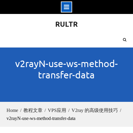
Skip
RULTR
to
content
v2rayN-use-ws-method-
transfer-data
Home
教程文章
VPS应用
V2ray 的高级使用技巧
v2rayN-use-ws-method-transfer-data