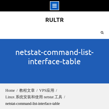
Skip
RULTR
to
content
netstat-command-list-
interface-table
Home
教程文章
VPS应用
Linux 系统安装和使用 netstat 工具
netstat-command-list-interface-table