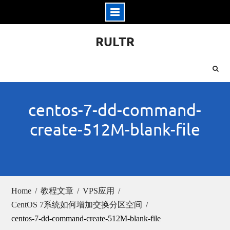
Skip
RULTR
to
content
centos-7-dd-command-
create-512M-blank-file
Home
教程文章
VPS应用
CentOS 7系统如何增加交换分区空间
centos-7-dd-command-create-512M-blank-file