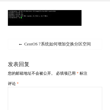
文
Previous
CentOS 7系统如何增加交换分区空间
章
post:
导
发表回复
航
您的邮箱地址不会被公开。
必填项已用
*
标注
评论
*