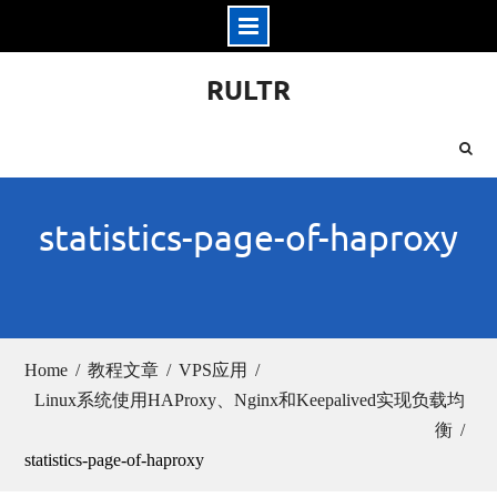
Skip
RULTR
to
content
statistics-page-of-haproxy
Home
教程文章
VPS应用
Linux系统使用HAProxy、Nginx和Keepalived实现负载均
衡
statistics-page-of-haproxy