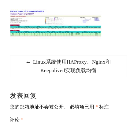
文
Previous
Linux系统使用HAProxy、Nginx和
章
post:
Keepalived实现负载均衡
导
航
发表回复
您的邮箱地址不会被公开。
必填项已用
*
标注
评论
*