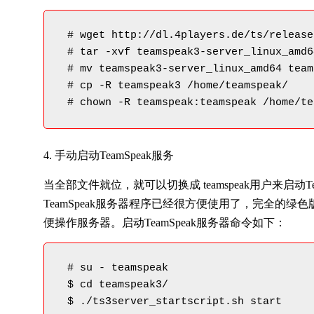
 # wget http://dl.4players.de/ts/release
 # tar -xvf teamspeak3-server_linux_amd6
 # mv teamspeak3-server_linux_amd64 team
 # cp -R teamspeak3 /home/teamspeak/

 # chown -R teamspeak:teamspeak /home/te
4. 手动启动TeamSpeak服务
当全部文件就位，就可以切换成 teamspeak用户来启动
TeamSpeak服务器程序已经很方便使用了，完全的
便操作服务器。启动TeamSpeak服务器命令如下：
 # su - teamspeak

 $ cd teamspeak3/

 $ ./ts3server_startscript.sh start