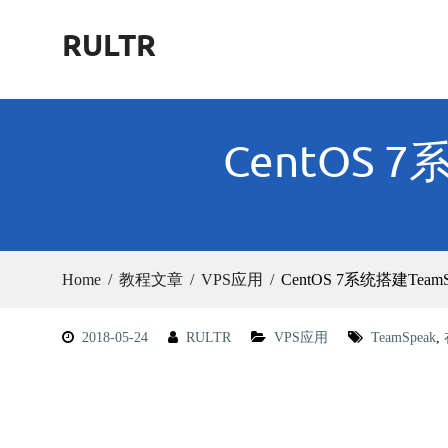
Skip
RULTR
to
content
CentOS 
Home
教程文章
VPS应用
CentOS 7系统搭建Te
2018-05-24
RULTR
VPS应用
TeamSpeak
,