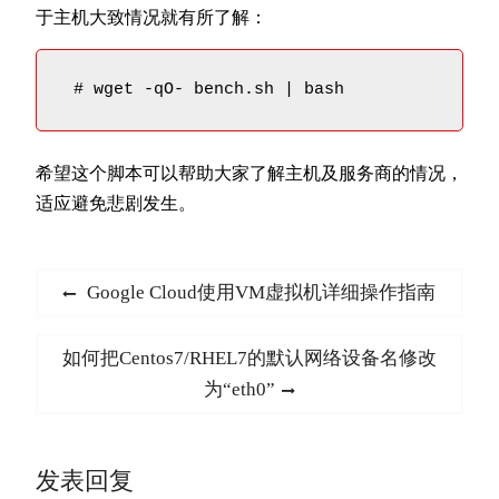
于主机大致情况就有所了解：
 # wget -qO- bench.sh | bash
希望这个脚本可以帮助大家了解主机及服务商的情况，
适应避免悲剧发生。
文
Previous
Google Cloud使用VM虚拟机详细操作指南
章
post:
导
Next
如何把Centos7/RHEL7的默认网络设备名修改
航
post:
为“eth0”
发表回复