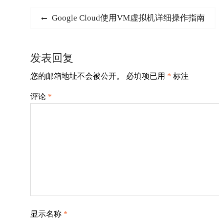
文
Previous
Google Cloud使用VM虚拟机详细操作指南
post:
章
导
发表回复
航
您的邮箱地址不会被公开。
必填项已用
*
标注
评论
*
显示名称
*