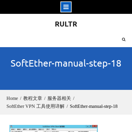
Skip
RULTR
to
content
SoftEther-manual-step-18
Home
教程文章
服务器相关
SoftEther VPN 工具使用详解
SoftEther-manual-step-18