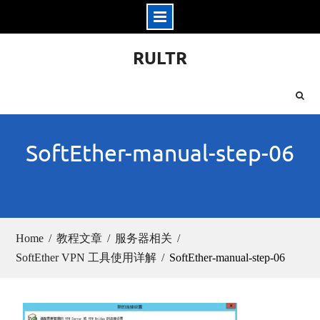
Skip
RULTR
to
content
SoftEther-manual-step-06
Home
教程文章
服务器相关
SoftEther VPN 工具使用详解
SoftEther-manual-step-06