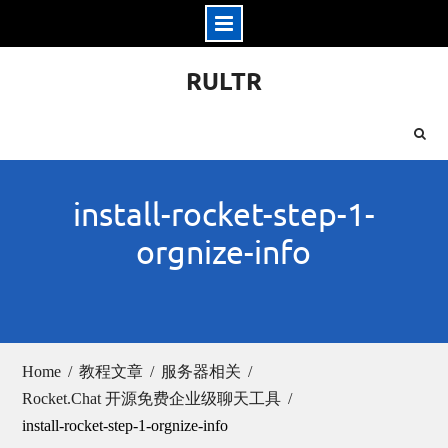
Skip
RULTR
to
content
install-rocket-step-1-
orgnize-info
Home
教程文章
服务器相关
Rocket.Chat 开源免费企业级聊天工具
install-rocket-step-1-orgnize-info