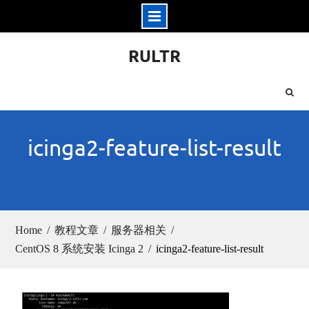
Skip
RULTR
to
content
icinga2-feature-list-result
Home
教程文章
服务器相关
CentOS 8 系统安装 Icinga 2
icinga2-feature-list-result