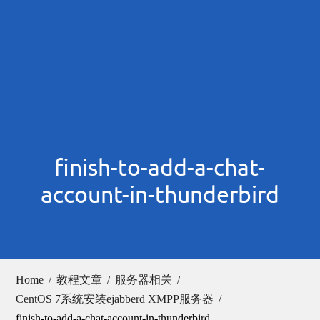
finish-to-add-a-chat-
account-in-thunderbird
Home
教程文章
服务器相关
CentOS 7系统安装ejabberd XMPP服务器
finish-to-add-a-chat-account-in-thunderbird