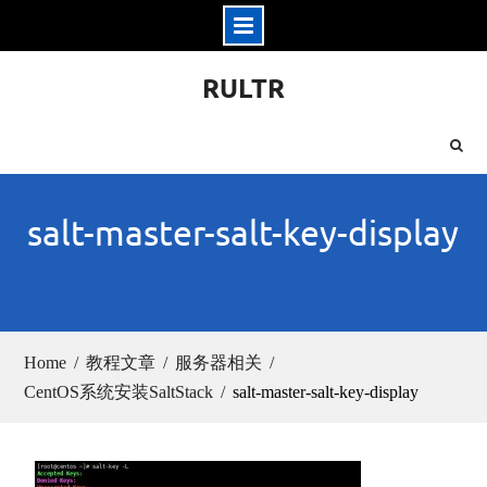
Skip
RULTR
to
content
salt-master-salt-key-display
Home
教程文章
服务器相关
CentOS系统安装SaltStack
salt-master-salt-key-display