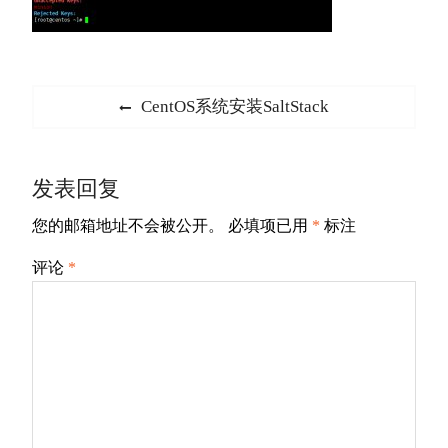
文
Previous
CentOS系统安装SaltStack
章
post:
导
发表回复
航
您的邮箱地址不会被公开。
必填项已用
*
标注
评论
*