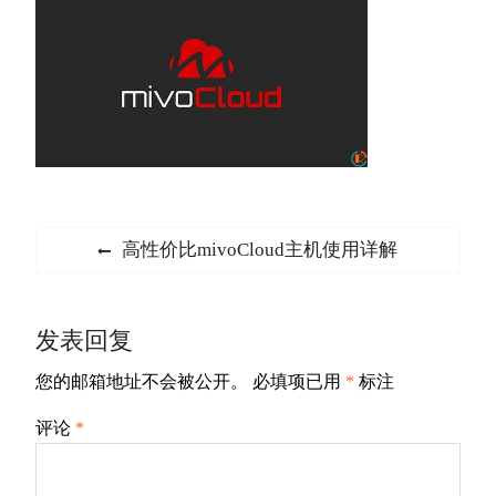
文
Previous
高性价比mivoCloud主机使用详解
章
post:
导
发表回复
航
您的邮箱地址不会被公开。
必填项已用
*
标注
评论
*