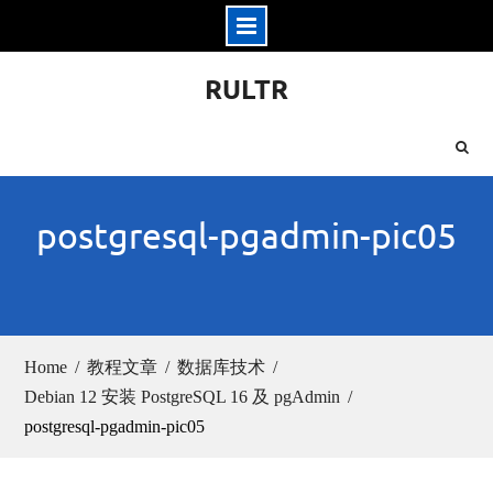
Skip
RULTR
to
content
postgresql-pgadmin-pic05
Home
教程文章
数据库技术
Debian 12 安装 PostgreSQL 16 及 pgAdmin
postgresql-pgadmin-pic05