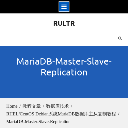
Skip
RULTR
to
content
MariaDB-Master-Slave-
Replication
Home
教程文章
数据库技术
RHEL/CentOS Debian系统MariaDB数据库主从复制教程
MariaDB-Master-Slave-Replication