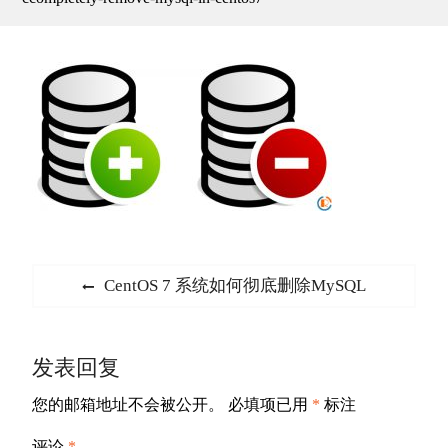
文
Previous
CentOS 7 系统如何彻底删除MySQL
章
post:
导
发表回复
航
您的邮箱地址不会被公开。
必填项已用
*
标注
评论
*