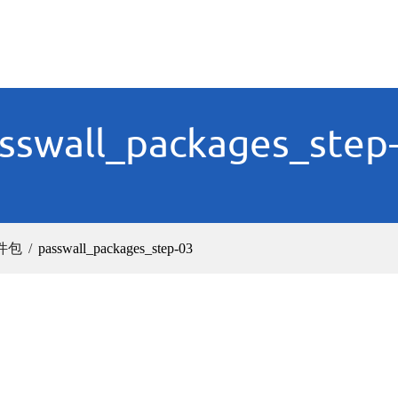
sswall_packages_step
软件包
passwall_packages_step-03