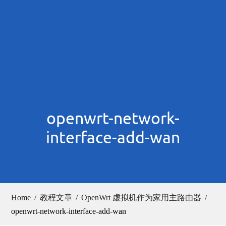
openwrt-network-
interface-add-wan
Home
教程文章
OpenWrt 虚拟机作为家用主路由器
openwrt-network-interface-add-wan