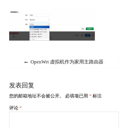
文
Previous
OpenWrt 虚拟机作为家用主路由器
章
post:
导
发表回复
航
您的邮箱地址不会被公开。
必填项已用
*
标注
评论
*