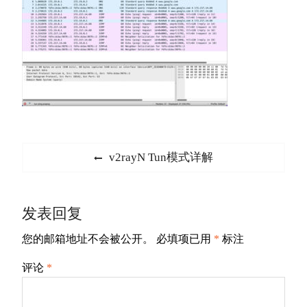
文
Previous
v2rayN Tun模式详解
章
post:
导
发表回复
航
您的邮箱地址不会被公开。
必填项已用
*
标注
评论
*