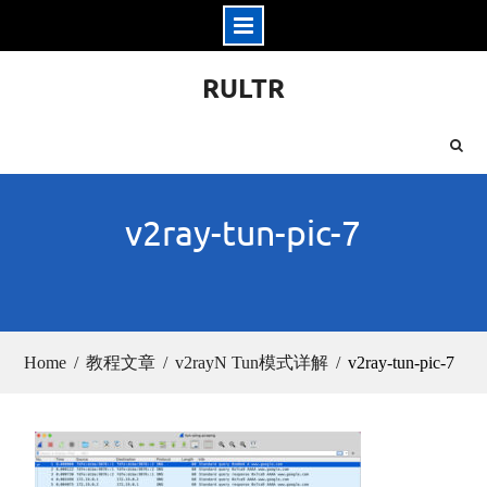
Skip
RULTR
to
content
v2ray-tun-pic-7
Home
教程文章
v2rayN Tun模式详解
v2ray-tun-pic-7