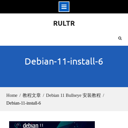
Skip
RULTR
to
content
Debian-11-install-6
Home
教程文章
Debian 11 Bullseye 安装教程
Debian-11-install-6