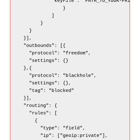
            "keyFile": "PATH_TO_YOUR-PRIVATE
                }

            ]

        }

    }

  }],

  "outbounds": [{

    "protocol": "freedom",

    "settings": {}

  },{

    "protocol": "blackhole",

    "settings": {},

    "tag": "blocked"

  }],

  "routing": {

    "rules": [

      {

        "type": "field",

        "ip": ["geoip:private"],
