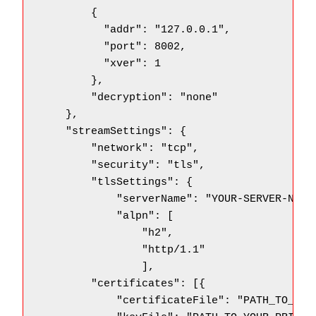
	{

          "addr": "127.0.0.1",

          "port": 8002,

	  "xver": 1

    	},

	"decryption": "none"

    },

    "streamSettings": {

        "network": "tcp",

        "security": "tls",

        "tlsSettings": {

            "serverName": "YOUR-SERVER-NAME"
            "alpn": [

                "h2",

		"http/1.1"

                ],

	"certificates": [{

            "certificateFile": "PATH_TO_YOUR