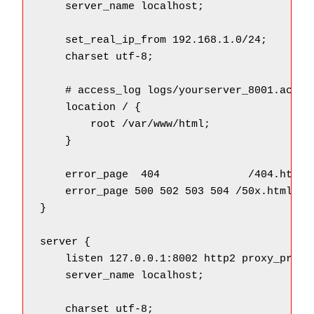
    server_name localhost;

    set_real_ip_from 192.168.1.0/24;

    charset utf-8;

    # access_log logs/yourserver_8001.access
    location / {

        root /var/www/html;

    }

    error_page  404              /404.html;

    error_page 500 502 503 504 /50x.html;

}

server {

    listen 127.0.0.1:8002 http2 proxy_protoc
    server_name localhost;

    charset utf-8;
