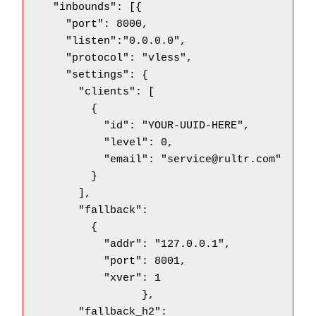
  "inbounds": [{

    "port": 8000,

    "listen":"0.0.0.0",

    "protocol": "vless",

    "settings": {

      "clients": [

        {

          "id": "YOUR-UUID-HERE",

          "level": 0,

          "email": "service@rultr.com"

        }

      ],

      "fallback":

        {

    	  "addr": "127.0.0.1",

	  "port": 8001,

          "xver": 1

		},

      "fallback_h2":
