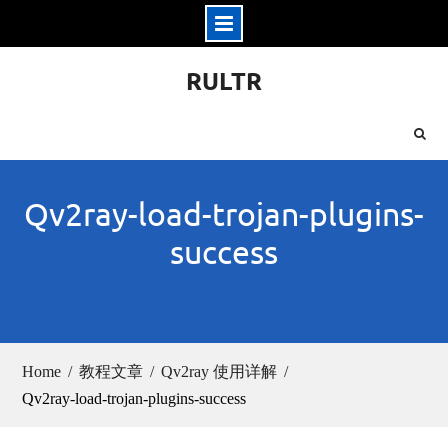
Skip
RULTR
to
content
Qv2ray-load-trojan-plugins-
success
Home
教程文章
Qv2ray 使用详解
Qv2ray-load-trojan-plugins-success