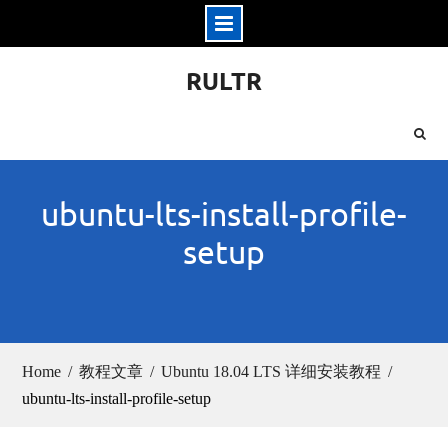
Skip
RULTR
to
content
ubuntu-lts-install-profile-
setup
Home
教程文章
Ubuntu 18.04 LTS 详细安装教程
ubuntu-lts-install-profile-setup