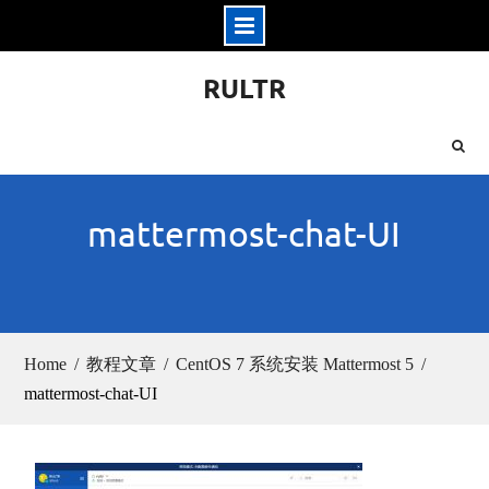
Skip
RULTR
to
content
mattermost-chat-UI
Home
教程文章
CentOS 7 系统安装 Mattermost 5
mattermost-chat-UI