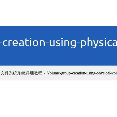
creation-using-physica
M）文件系统系统详细教程
Volume-group-creation-using-physical-vo