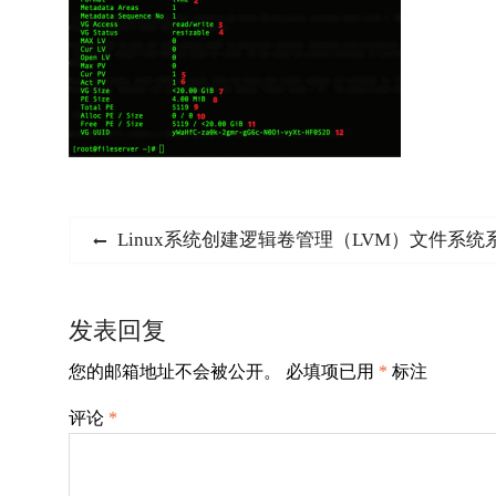
文
Previous
Linux系统创建逻辑卷管理（LVM）文件系
post:
章
导
发表回复
航
您的邮箱地址不会被公开。
必填项已用
*
标注
评论
*