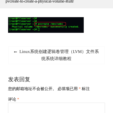
pvcreate-to-create-a-physical-volume-Rultr
文
Previous
Linux系统创建逻辑卷管理（LVM）文件系
章
post:
统系统详细教程
导
航
发表回复
您的邮箱地址不会被公开。
必填项已用
*
标注
评论
*