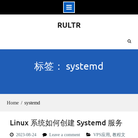
Skip
RULTR
to
content
标签： systemd
Home
systemd
Linux 系统如何创建 Systemd 服务
2023-08-24
Leave a comment
VPS应用
,
教程文