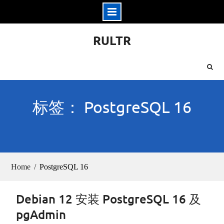
Skip
RULTR
to
content
标签： PostgreSQL 16
Home
PostgreSQL 16
Debian 12 安装 PostgreSQL 16 及
pgAdmin