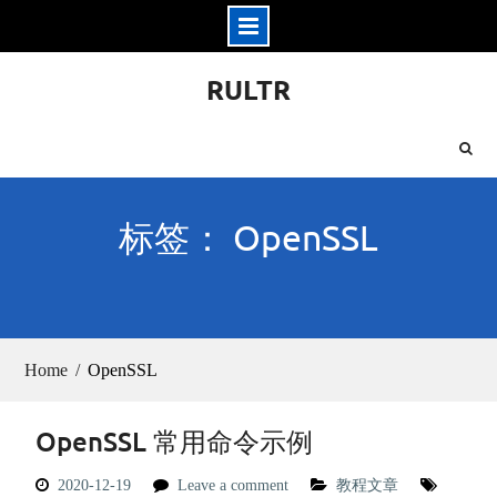
Skip
RULTR
to
content
标签： OpenSSL
Home
OpenSSL
OpenSSL 常用命令示例
2020-12-19
Leave a comment
教程文章