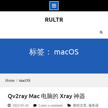
Skip
RULTR
to
content
标签： macOS
Home
macOS
Qv2ray Mac 电脑的 Xray 神器
2022-01-10
Leave a comment
教程文章
,
服务器