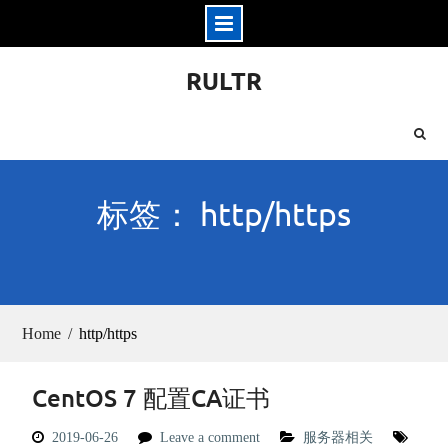
Skip
RULTR
to
content
标签： http/https
Home
http/https
CentOS 7 配置CA证书
2019-06-26
Leave a comment
服务器相关