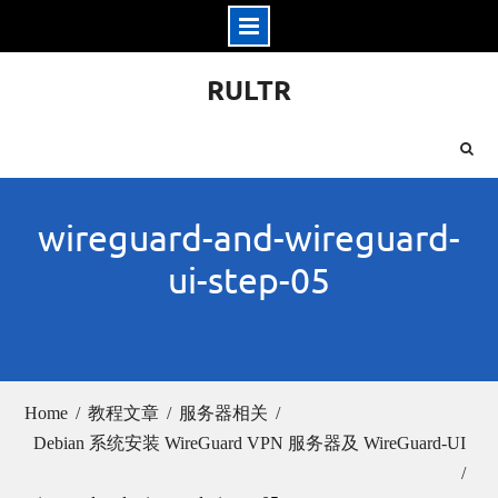
Skip
RULTR
to
content
wireguard-and-wireguard-
ui-step-05
Home
教程文章
服务器相关
Debian 系统安装 WireGuard VPN 服务器及 WireGuard-UI