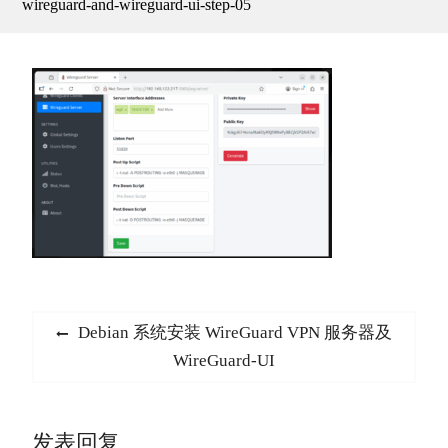
wireguard-and-wireguard-ui-step-05
文
Previous
Debian 系统安装 WireGuard VPN 服务器及
章
post:
WireGuard-UI
导
航
发表回复