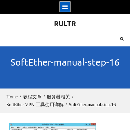
Skip
RULTR
to
content
SoftEther-manual-step-16
Home
教程文章
服务器相关
SoftEther VPN 工具使用详解
SoftEther-manual-step-16