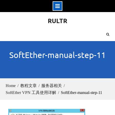
Skip
RULTR
to
content
SoftEther-manual-step-11
Home
教程文章
服务器相关
SoftEther VPN 工具使用详解
SoftEther-manual-step-11