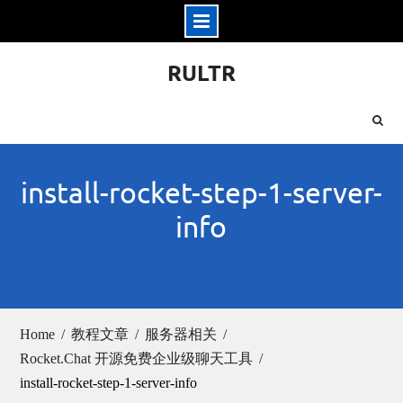
Skip
RULTR
to
content
install-rocket-step-1-server-
info
Home
教程文章
服务器相关
Rocket.Chat 开源免费企业级聊天工具
install-rocket-step-1-server-info