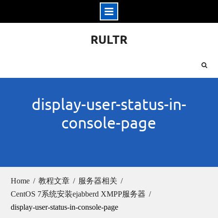
Skip
RULTR
to
content
display-user-status-in-
console-page
Home
教程文章
服务器相关
CentOS 7系统安装ejabberd XMPP服务器
display-user-status-in-console-page