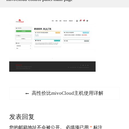
文
Previous
高性价比mivoCloud主机使用详解
章
post:
导
发表回复
航
您的邮箱地址不会被公开。
必填项已用
*
标注